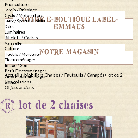
Puériculture
Jardin / Bricolage
Cyclo / Motoculture
NOTRE E-BOUTIQUE LABEL-
Jeux / Sports / Loisirs
EMMAUS
Déco
Luminaires
Bibelots / Cadres
Vaisselle
Culture
NOTRE MAGASIN
Textile / Mercerie
Electroménager
Image / Son
Petit Electroménager
Accueil
>
Mobilier
>
Chaises / Fauteuils / Canapés
>
lot de 2
Gros Electroménager
Nos créations
chaises
Objets anciens
lot de 2 chaises