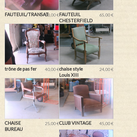
FAUTEUIL/TRANSAT
FAUTEUIL
18,00 €
65,00 €
CHESTERFIELD
trône de pas fer
chaise style
40,00 €
24,00 €
Louis XIII
CHAISE
CLUB VINTAGE
25,00 €
45,00 €
BUREAU