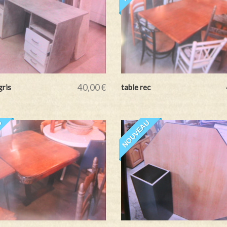
40,00 €
gris
table rec
U
NOUVEAU