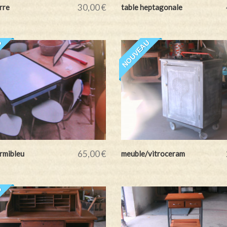
30,00 €
rre
table heptagonale
U
NOUVEAU
65,00 €
ormibleu
meuble/vitroceram
U