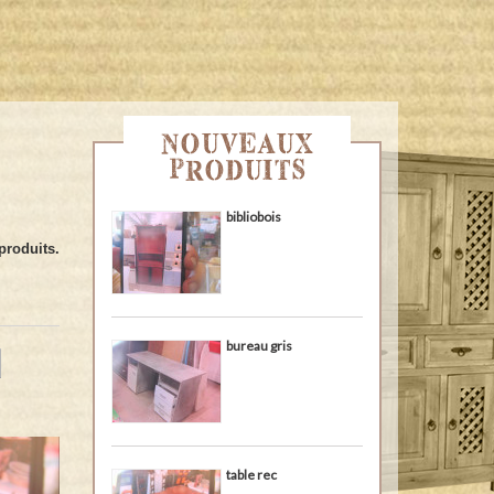
NOUVEAUX
PRODUITS
bibliobois
 produits.
bureau gris
table rec