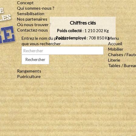
Concept
Qui sommes-nous ?
Sensibilisation
Nos partenaires
Chiffres clés
Où nous trouver ?
Contactez-nous
Poids collecté
: 1 210 202 Kg
Entrez le nom du produit
Poids réemployé
: 708 850 Kg
Menu
que vous rechercher
Accueil
Mobilier
Chaises / Faut
Rechercher
Literie
Tables / Burea
Rangements
Puériculture