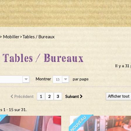
>
Mobilier
>
Tables / Bureaux
Tables / Bureaux
Il y a 31
Montrer
par page
15
Précédent
1
2
3
Suivant
Afficher tout
s 1 - 15 sur 31.
U
NOUVEAU