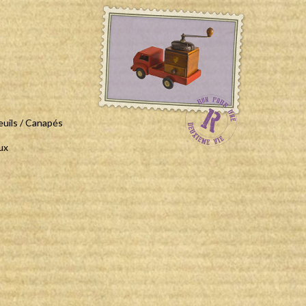
euils / Canapés
ux