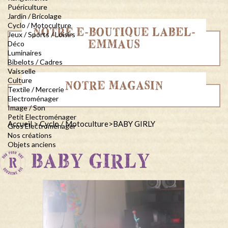
Puériculture
Jardin / Bricolage
Cyclo / Motoculture
NOTRE E-BOUTIQUE LABEL-
Jeux / Sports / Loisirs
EMMAUS
Déco
Luminaires
Bibelots / Cadres
Vaisselle
Culture
NOTRE MAGASIN
Textile / Mercerie
Electroménager
Image / Son
Petit Electroménager
Accueil
>
Cyclo / Motoculture
>
BABY GIRLY
Gros Electroménager
Nos créations
Objets anciens
BABY GIRLY