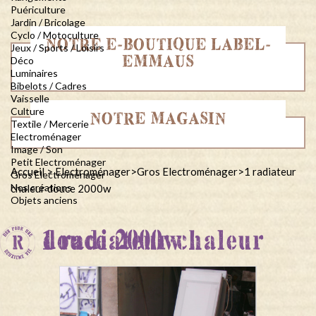
Puériculture
Jardin / Bricolage
Cyclo / Motoculture
NOTRE E-BOUTIQUE LABEL-
Jeux / Sports / Loisirs
EMMAUS
Déco
Luminaires
Bibelots / Cadres
Vaisselle
Culture
NOTRE MAGASIN
Textile / Mercerie
Electroménager
Image / Son
Petit Electroménager
Accueil
>
Electroménager
>
Gros Electroménager
>
1 radiateur
Gros Electroménager
Nos créations
chaleur douce 2000w
Objets anciens
1 radiateur chaleur douce 2000w