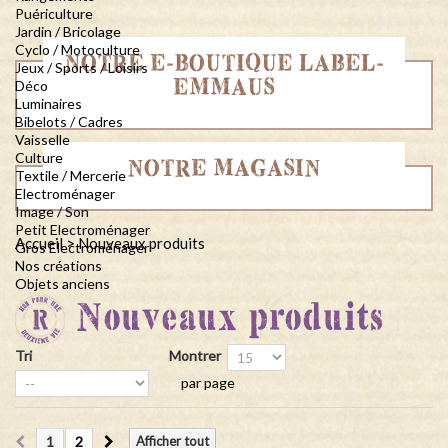
Puériculture
Jardin / Bricolage
Cyclo / Motoculture
NOTRE E-BOUTIQUE LABEL-
Jeux / Sports / Loisirs
EMMAUS
Déco
Luminaires
Bibelots / Cadres
Vaisselle
Culture
NOTRE MAGASIN
Textile / Mercerie
Electroménager
Image / Son
Petit Electroménager
Accueil
>
Nouveaux produits
Gros Electroménager
Nos créations
Objets anciens
Nouveaux produits
Tri
Montrer
par page
1
2
Afficher tout