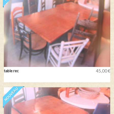
45,00 €
table rec
NOUVEAU