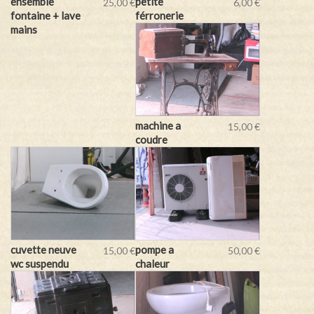
ensemble
petite
25,00 €
6,00 €
fontaine + lave
férronerie
mains
machine a
15,00 €
coudre
cuvette neuve
pompe a
15,00 €
50,00 €
wc suspendu
chaleur