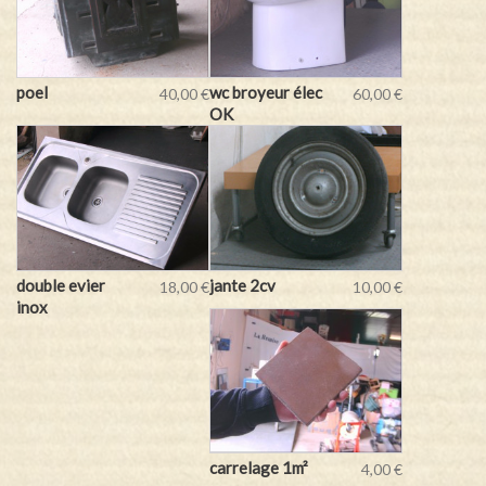
poel
wc broyeur élec
40,00 €
60,00 €
OK
double evier
jante 2cv
18,00 €
10,00 €
inox
carrelage 1m²
4,00 €