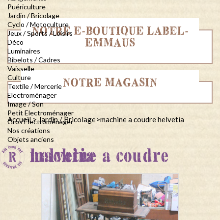
Puériculture
Jardin / Bricolage
Cyclo / Motoculture
NOTRE E-BOUTIQUE LABEL-
Jeux / Sports / Loisirs
EMMAUS
Déco
Luminaires
Bibelots / Cadres
Vaisselle
Culture
NOTRE MAGASIN
Textile / Mercerie
Electroménager
Image / Son
Petit Electroménager
Accueil
>
Jardin / Bricolage
>
machine a coudre helvetia
Gros Electroménager
Nos créations
Objets anciens
machine a coudre helvetia