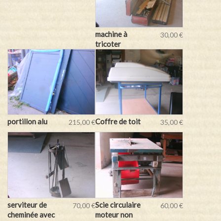
machine à
30,00 €
tricoter
portillon alu
Coffre de toit
215,00 €
35,00 €
serviteur de
Scie circulaire
70,00 €
60,00 €
cheminée avec
moteur non