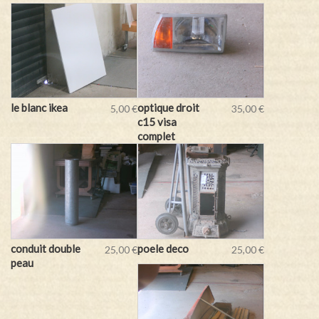
le blanc ikea
optique droit
5,00 €
35,00 €
c15 visa
complet
conduit double
poele deco
25,00 €
25,00 €
peau