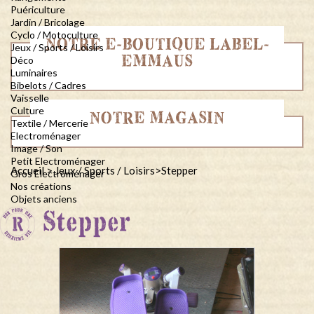
Puériculture
Jardin / Bricolage
Cyclo / Motoculture
NOTRE E-BOUTIQUE LABEL-
Jeux / Sports / Loisirs
EMMAUS
Déco
Luminaires
Bibelots / Cadres
Vaisselle
Culture
NOTRE MAGASIN
Textile / Mercerie
Electroménager
Image / Son
Petit Electroménager
Accueil
>
Jeux / Sports / Loisirs
>
Stepper
Gros Electroménager
Nos créations
Objets anciens
Stepper