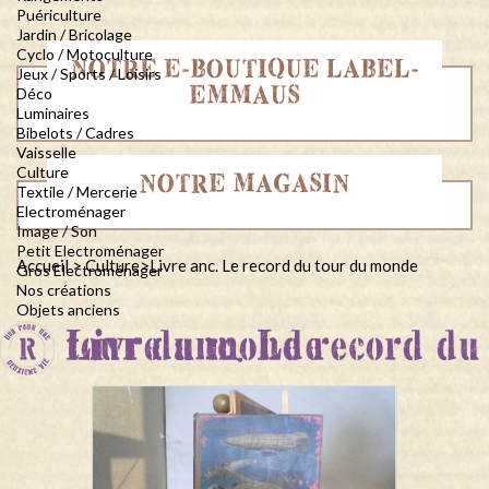
Puériculture
Jardin / Bricolage
Cyclo / Motoculture
NOTRE E-BOUTIQUE LABEL-
Jeux / Sports / Loisirs
EMMAUS
Déco
Luminaires
Bibelots / Cadres
Vaisselle
Culture
NOTRE MAGASIN
Textile / Mercerie
Electroménager
Image / Son
Petit Electroménager
Accueil
>
Culture
>
Livre anc. Le record du tour du monde
Gros Electroménager
Nos créations
Objets anciens
Livre anc. Le record du tour du monde