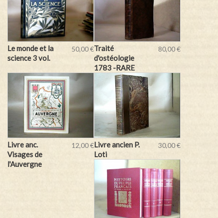
Le monde et la
Traité
50,00 €
80,00 €
science 3 vol.
d'ostéologie
1783 -RARE
Livre anc.
Livre ancien P.
12,00 €
30,00 €
Visages de
Loti
l'Auvergne