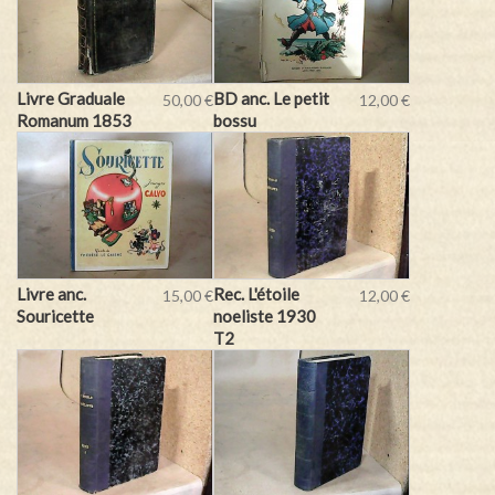
Livre Graduale
BD anc. Le petit
50,00 €
12,00 €
Romanum 1853
bossu
Livre anc.
Rec. L'étoile
15,00 €
12,00 €
Souricette
noeliste 1930
T2