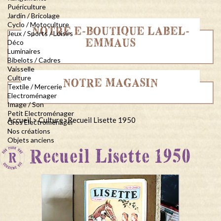
Puériculture
Jardin / Bricolage
Cyclo / Motoculture
NOTRE E-BOUTIQUE LABEL-
Jeux / Sports / Loisirs
EMMAUS
Déco
Luminaires
Bibelots / Cadres
Vaisselle
Culture
NOTRE MAGASIN
Textile / Mercerie
Electroménager
Image / Son
Petit Electroménager
Accueil
>
Culture
>
Recueil Lisette 1950
Gros Electroménager
Nos créations
Objets anciens
Recueil Lisette 1950