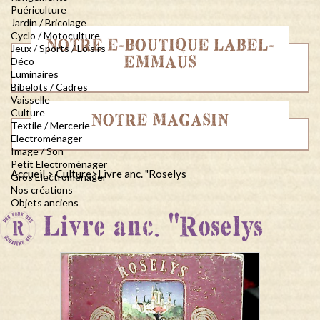
Puériculture
Jardin / Bricolage
Cyclo / Motoculture
NOTRE E-BOUTIQUE LABEL-
Jeux / Sports / Loisirs
EMMAUS
Déco
Luminaires
Bibelots / Cadres
Vaisselle
Culture
NOTRE MAGASIN
Textile / Mercerie
Electroménager
Image / Son
Petit Electroménager
Accueil
>
Culture
>
Livre anc. "Roselys
Gros Electroménager
Nos créations
Objets anciens
Livre anc. "Roselys