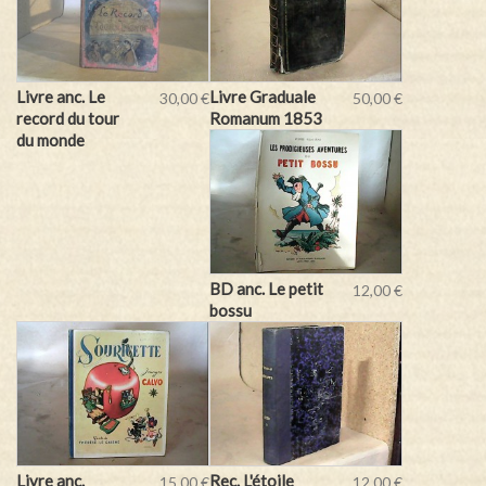
Livre anc. Le
Livre Graduale
30,00 €
50,00 €
record du tour
Romanum 1853
du monde
BD anc. Le petit
12,00 €
bossu
Livre anc.
Rec. L'étoile
15,00 €
12,00 €